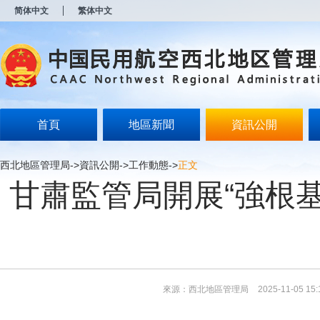
新
简体中文
繁体中文
窗
口
打
开
无
障
碍
说
明
首頁
地區新聞
資訊公開
页
面,
按
西北地區管理局
->
資訊公開
->
工作動態
->
正文
Alt
甘肅監管局開展“強根
加
波
浪
键
打
开
导
盲
模
來源：西北地區管理局
2025-11-05 15:
式