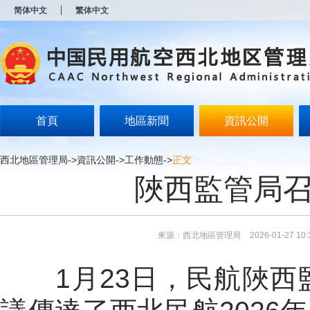
新
简体中文
繁体中文
窗
口
打
开
无
障
碍
说
明
首頁
地區新聞
資訊公開
页
面,
按
西北地區管理局
->
資訊公開
->
工作動態
->
正文
Alt
陜西監管局召
加
波
浪
键
打
來源：西北地區管理局
2026-01-27 10:
开
导
盲
1
月
23
日，民航陜西
模
式