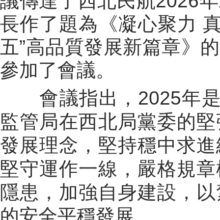
議傳達了西北民航
2026
年
長作了題為
《凝心聚力
五
”
高品質發展新篇章》
的
參加了會議。
會議指出，
2025
年
監管局在西北局黨委的堅
發展理念，堅持穩中求進
堅守運作一線，嚴格規章
隱患，加強自身建設，以
的安全平穩發展。