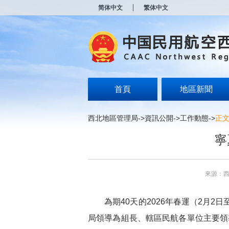
新
简体中文
繁体中文
窗
口
打
开
无
障
碍
说
明
首頁
地區新聞
页
面,
按
西北地區管理局
->
資訊公開
->
工作動態
->
正
Alt
加
寧
波
浪
键
打
來源：
开
导
盲
為期
40
天的
2026
年春運（
2
月
2
日
模
式
局領導為組長、轄區民航各單位主要領