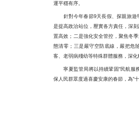
運平穩有序。
針對今年春節
9
天長假、探親旅遊
是
提高政治站位，壓實各方責任，深刻
置高效；
二是
強化安全管控，聚焦冬季
態清零；
三是
嚴守空防底線，嚴把危
客、老弱病殘幼等特殊群體服務，深化
寧夏監管局將以持續鞏固
“
民航服
保人民群眾度過喜慶安康的春節，為
“