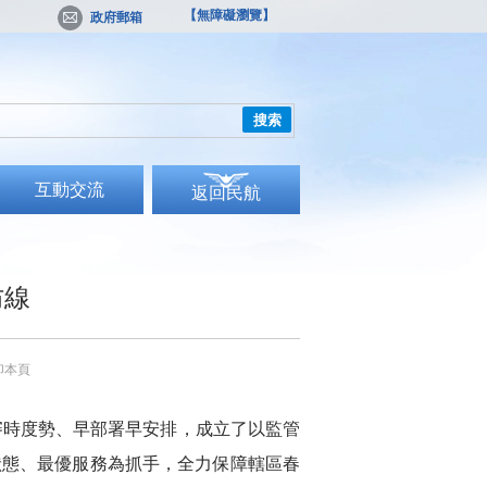
【無障礙瀏覽】
政府郵箱
搜索
互動交流
返回民航
防線
印本頁
審時度勢、早部署早安排，成立了以監管
狀態、最優服務為抓手，全力保障轄區春