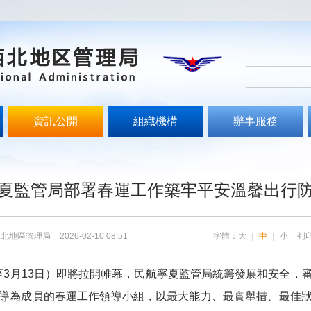
資訊公開
組織機構
辦事服務
文
夏監管局部署春運工作築牢平安溫馨出行
西北地區管理局
2026-02-10 08:51
字體：
大
｜
中
｜
小
列
至
3
月
13
日）即將拉開帷幕，民航寧夏監管局統籌發展和安全，
導為成員的春運工作領導小組，以最大能力、最實舉措、最佳