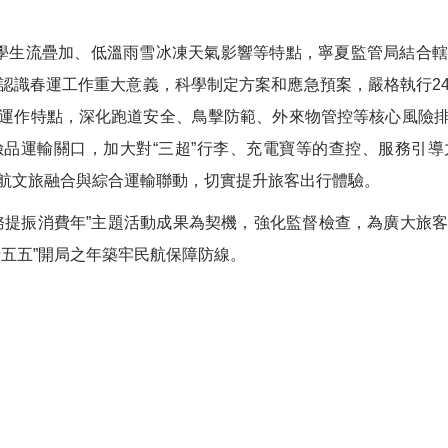
學生流疊加、低溫雨雪冰凍天氣影響等特點，寧夏監管局結合
認識春運工作重大意義，科學制定方案和應急預案，嚴格執行
2
運作特點，深化跑道安全、鳥擊防範、外來物管控等核心風險
險品運輸關口，加大對
“
三超
”
行李、充電寶等的查控、服務引導
航文旅融合與綜合運輸聯動，切實提升旅客出行體驗。
務提振消費年
”
主題活動成果為契機，強化監督檢查，為廣大旅
十五五
”
開局之年築牢民航保障防線。