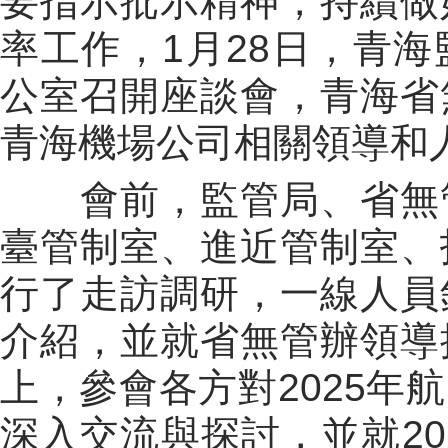
要指示批示精神，持續做
率工作，
1
月
28
日，青海
公室召開座談會，青海省
青海機場公司相關領導和
會前，監管局、省無
臺管制室、進近管制室、
行了走訪調研，一線人員
介紹，並就省無管辦領導
上，參會各方對
2025
年航
深入交流與探討，並就
20