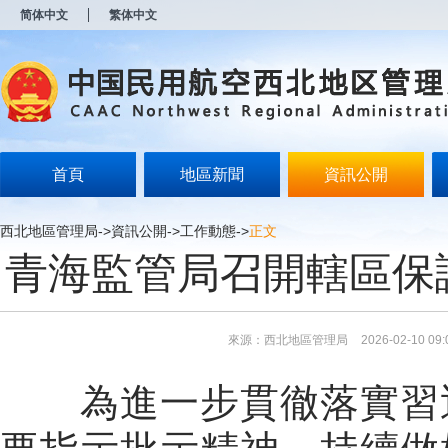
新
简体中文
繁体中文
窗
口
打
开
无
障
碍
说
明
首頁
地區新聞
資訊公開
页
面,
按
西北地區管理局
->
資訊公開
->
工作動態
->
正文
Alt
青海監管局召開轄區保
加
波
浪
键
打
來源：西北地區管理局
2026-02-10 09:
开
导
盲
為進一步貫徹落實習
模
式