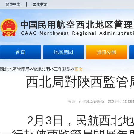
新
简体中文
繁体中文
窗
口
打
开
无
障
碍
说
明
首頁
地區新聞
資訊公開
页
面,
按
西北地區管理局
->
資訊公開
->
工作動態
->
正文
Alt
西北局對陜西監管局
加
波
浪
键
打
來源：西北地區管理局
2026-02-10 09:
开
导
盲
2
月
3
日，民航西北
模
式