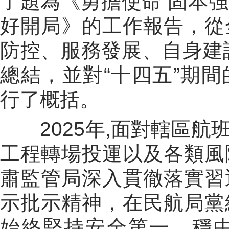
了題為《勇擔使命 固本強
好開局》的工作報告，從
防控、服務發展、自身建
總結，並對
“
十四五
”
期間
行了概括。
2025
年
,
面對轄區航
工程轉場投運以及各類風
肅監管局深入貫徹落實習
示批示精神，在民航局黨
始終堅持安全第一，穩