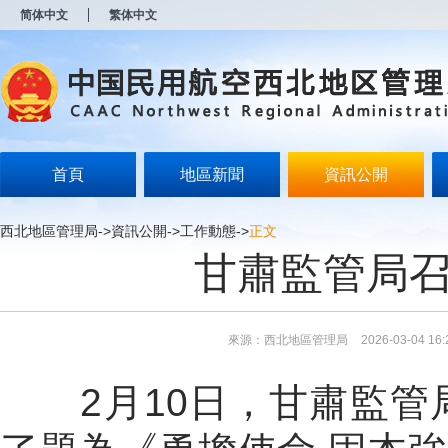
新
简体中文
繁体中文
窗
口
打
开
无
障
碍
说
明
首頁
地區新聞
資訊公開
页
面,
按
西北地區管理局
->
資訊公開
->
工作動態
->
正文
Alt
甘肅監管局召
加
波
浪
键
打
來源：西北地區管理局
2026-03-04 16:
开
导
盲
2
月
10
日，甘肅監管
模
式