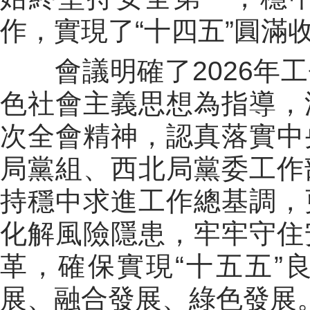
作，實現了
“
十四五
”
圓滿
會議明確了
2026
年工
色社會主義思想為指導，
次全會精神，認真落實中
局黨組、西北局黨委工作
持穩中求進工作總基調，
化解風險隱患，牢牢守住
革，確保實現
“
十五五
”
展、融合發展、綠色發展