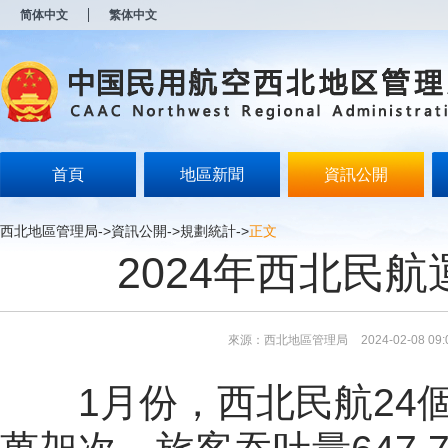
新
简体中文
繁体中文
窗
口
打
开
无
障
碍
说
明
首頁
地區新聞
資訊公開
页
面,
按
西北地區管理局
->
資訊公開
->
規劃統計
->
正文
Alt
2024年西北民
加
波
浪
键
打
來源：西北地區管理局
2024-02-08 09:
开
导
盲
1月份，西北民航24個運
模
式