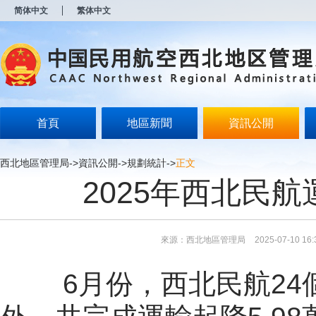
新
简体中文
繁体中文
窗
口
打
开
无
障
碍
说
明
首頁
地區新聞
資訊公開
页
面,
按
西北地區管理局
->
資訊公開
->
規劃統計
->
正文
Alt
2025年西北民
加
波
浪
键
打
來源：西北地區管理局
2025-07-10 16:
开
导
盲
6月份，西北民航2
模
式