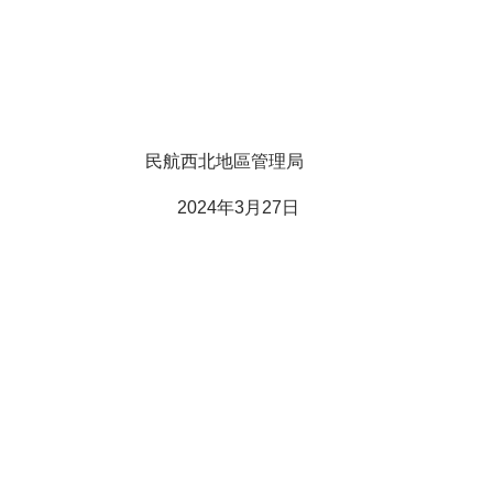
民航西北地區管理局
202
4
年
3
月
27
日