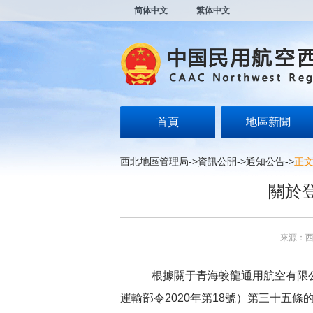
新
简体中文
繁体中文
窗
口
打
开
无
障
碍
说
明
首頁
地區新聞
页
面,
按
西北地區管理局
->
資訊公開
->
通知公告
->
正
Alt
加
關於
波
浪
键
打
來源：
开
导
盲
根據關
于
青海蛟龍通用航空有限
模
式
運輸部令
2020年第18號）第三十五