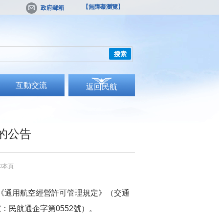
【無障礙瀏覽】
政府郵箱
搜索
互動交流
返回民航
的公告
印本頁
《通用航空經營許可管理規定》（交通
號：民航通企字第
0
552
號）
。