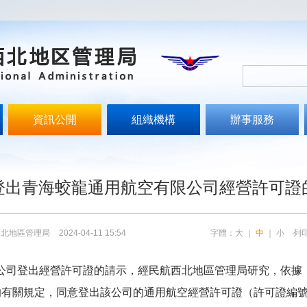
資訊公開
組織機構
辦事服務
文
登出青海蛟龍通用航空有限公司經營許可證
西北地區管理局
2024-04-11 15:54
字體：
大
｜
中
｜
小
列
公司
登出經
營許可證的
請示
，經
民航西北地區管理局
研究，依據
條的有關規定，同意登出
該
公司的通用航空經營許可證
（許可證編