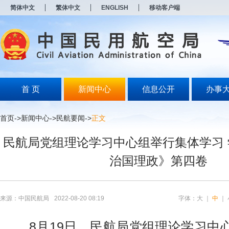
新
简体中文
繁体中文
ENGLISH
移动客户端
窗
口
打
开
无
障
碍
说
明
首 页
新闻中心
信息公开
办事
页
面,
按
首页
->
新闻中心
->
民航要闻
->
正文
Alt
加
民航局党组理论学习中心组举行集体学习
波
浪
治国理政》第四卷
键
打
开
导
盲
来源：中国民航局
2022-08-20 08:19
字体：
大
｜
中
｜
模
式
8月19日，民航局党组理论学习中心组