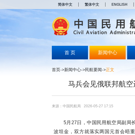
新
简体中文
繁体中文
ENGLISH
窗
口
打
开
无
障
碍
说
明
首 页
新闻中心
页
面,
按
首页
->
新闻中心
->
民航要闻
->
正文
Alt
加
马兵会见俄联邦航空
波
浪
键
打
开
来源：中国民航局
2026-05-27 17:15
导
盲
模
5月27日，中国民用航空局副局长
式
波坦金，双方就落实两国元首会晤