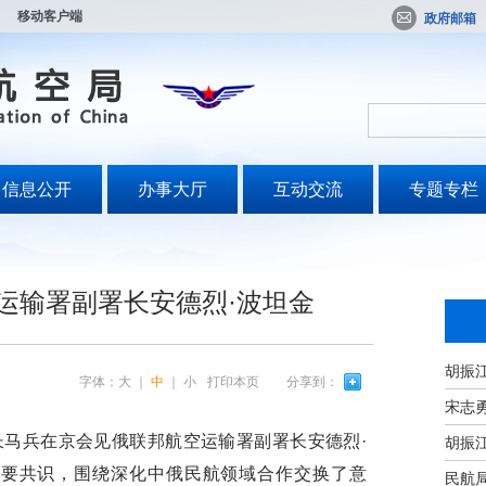
移动客户端
政府邮箱
信息公开
办事大厅
互动交流
专题专栏
运输署副署长安德烈·波坦金
字体：
大
｜
中
｜
小
打印本页
分享到：
宋志
马兵在京会见俄联邦航空运输署副署长安德烈·
重要共识，围绕深化中俄民航领域合作交换了意
民航