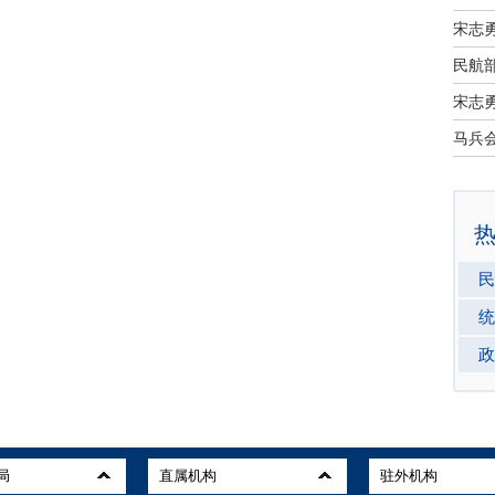
宋志
民航部
宋志
民
统
政