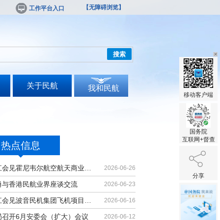
【无障碍浏览】
工作平台入口
搜索
关于民航
我和民航
移动客户端
国务院
互联网+督查
热点信息
胡振江会见霍尼韦尔航空航天商业售后...
2026-06-26
分享
勇与香港民航业界座谈交流
2026-06-23
胡振江会见波音民机集团飞机项目与客...
2026-06-16
局召开6月安委会（扩大）会议
2026-06-12