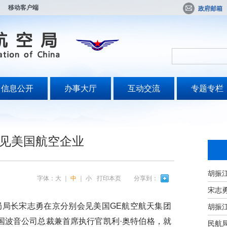
移动客户端
政府邮箱
信息公开
办事大厅
互动交流
专题专栏
见美国航空企业
字体：
大
｜
中
｜
小
打印本页
分享到：
宋志
局局长宋志勇在京分别会见美国GE航空航天集团
国波音公司总裁兼首席执行官凯利·奥特伯格，就
民航