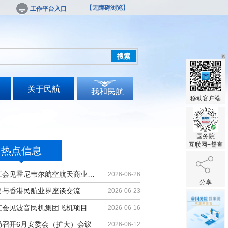
【无障碍浏览】
工作平台入口
搜索
关于民航
我和民航
移动客户端
国务院
互联网+督查
热点信息
胡振江会见霍尼韦尔航空航天商业售后...
2026-06-26
分享
勇与香港民航业界座谈交流
2026-06-23
胡振江会见波音民机集团飞机项目与客...
2026-06-16
局召开6月安委会（扩大）会议
2026-06-12