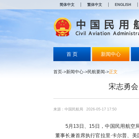
新
简体中文
繁体中文
ENGLISH
窗
口
打
开
无
障
碍
说
明
首 页
新闻中心
页
面,
按
首页
->
新闻中心
->
民航要闻
->
正文
Alt
加
宋志勇会
波
浪
键
打
开
来源：中国民航局
2026-05-17 17:50
导
盲
模
5月13日、15日，中国民用航空
式
董事长兼首席执行官拉里·卡尔普、美