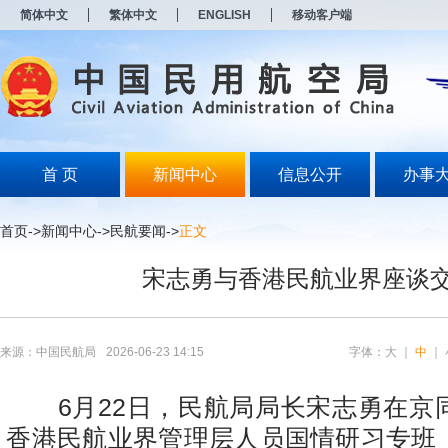
新
简体中文
繁体中文
ENGLISH
移动客户端
窗
口
打
开
无
障
碍
说
明
首 页
新闻中心
信息公开
办事
页
面,
按
首页
->
新闻中心
->
民航要闻
->
正文
Alt
加
宋志勇与香港民航业界座谈
波
浪
键
打
开
来源：中国民航局
2026-06-23 14:15
字体：
大
｜
中
｜
导
盲
模
6月22日，民航局局长宋志勇在京
式
香港民航业界管理层人员国情研习专班