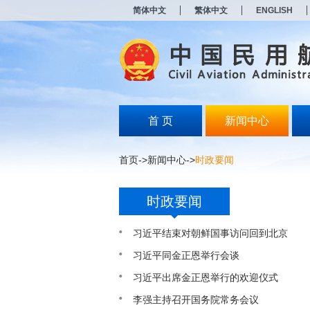
新
简体中文
繁体中文
ENGLISH
窗
口
打
开
无
障
碍
说
明
首 页
新闻中心
页
面,
按
首页
->
新闻中心
->
时政要闻
Alt
加
波
时政要闻
浪
键
打
习近平结束对朝鲜国事访问回到北京
开
导
习近平同金正恩举行会谈
盲
习近平出席金正恩举行的欢迎仪式
模
式
李强主持召开国务院常务会议