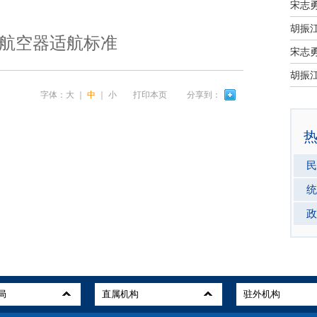
宋志
航空器适航标准
宋志
字体：
大
｜
中
｜
小
打印本页
分享到：
民
统
政