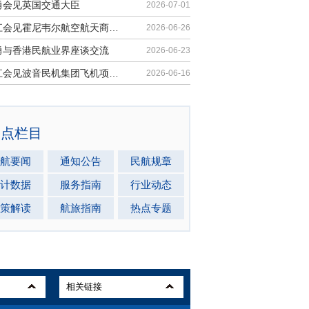
勇会见英国交通大臣
2026-07-01
胡振江会见霍尼韦尔航空航天商业售后市场全球总裁
2026-06-26
勇与香港民航业界座谈交流
2026-06-23
胡振江会见波音民机集团飞机项目与客户支持高级副总裁兼总经理迈克·弗莱明
2026-06-16
热点栏目
航要闻
通知公告
民航规章
计数据
服务指南
行业动态
策解读
航旅指南
热点专题