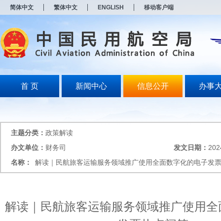
新
简体中文
繁体中文
ENGLISH
移动客户端
窗
口
打
开
无
障
碍
说
明
首 页
新闻中心
信息公开
办事
页
面,
按
Alt
加
主题分类：
政策解读
波
浪
办文单位：
财务司
发文日期：
202
键
名称：
解读｜民航旅客运输服务领域推广使用全面数字化的电子发
打
开
导
盲
模
解读｜民航旅客运输服务领域推广使用全
式