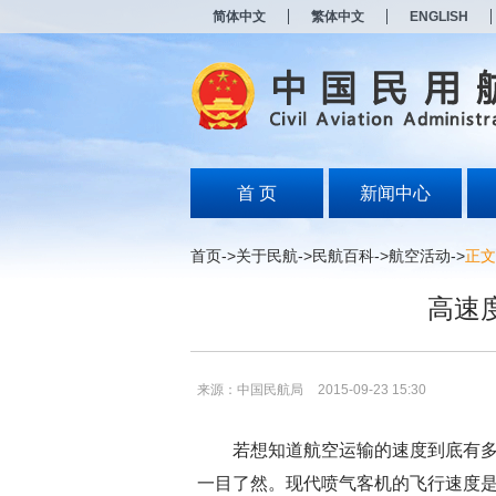
新
简体中文
繁体中文
ENGLISH
窗
口
打
开
无
障
碍
说
明
首 页
新闻中心
页
面,
按
首页
->
关于民航
->
民航百科
->
航空活动
->
正文
Alt
加
高速
波
浪
键
打
开
来源：中国民航局
2015-09-23 15:30
导
盲
模
若想知道航空运输的速度到底有
式
一目了然。现代喷气客机的飞行速度是80