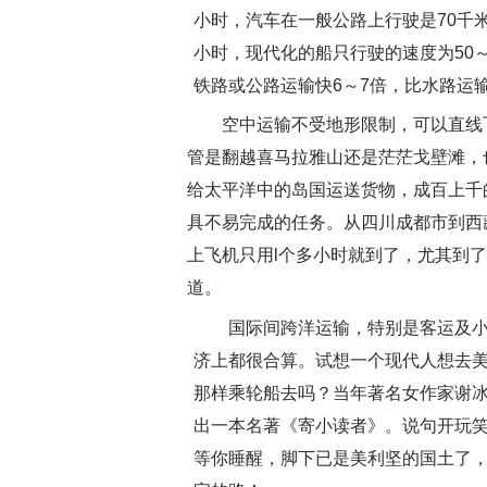
小时，汽车在一般公路上行驶是70千米
小时，现代化的船只行驶的速度为50
铁路或公路运输快6～7倍，比水路运输快
空中运输不受地形限制，可以直线飞
管是翻越喜马拉雅山还是茫茫戈壁滩，
给太平洋中的岛国运送货物，成百上千
具不易完成的任务。从四川成都市到西
上飞机只用l个多小时就到了，尤其到
道。
国际间跨洋运输，特别是客运及小
济上都很合算。试想一个现代人想去
那样乘轮船去吗？当年著名女作家谢
出一本名著《寄小读者》。说句开玩
等你睡醒，脚下已是美利坚的国土了