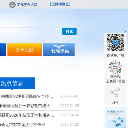
【无障碍浏览】
工作平台入口
搜索
关于民航
我和民航
移动客户端
国务院
互联网+督查
热点信息
胡振江率团赴港澳开展民航安全技术交流
2026-05-01
分享
2026年全国民航五一表彰暨劳模大讲堂...
2026-04-29
民航局召开2026年航班正常和服务质量...
2026-04-24
勇会见空客首席执行官傅里
2026-04-23