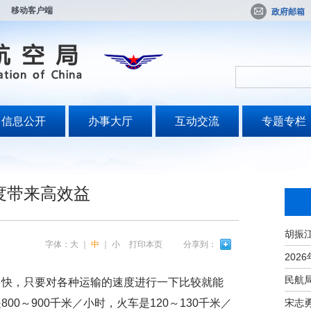
移动客户端
政府邮箱
信息公开
办事大厅
互动交流
专题专栏
度带来高效益
字体：
大
｜
中
｜
小
打印本页
分享到：
多快，只要对各种运输的速度进行一下比较就能
宋志
0～900千米／小时，火车是120～130千米／