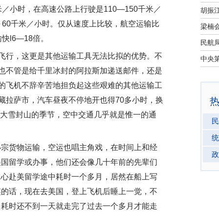
／小时，在高速公路上行驶是110—150千米／
～60千米／小时。仅从速度上比较，航空运输比
l6—18倍。
行，这更是其他运输工具无法比拟的优势。不
也不管是给千里冰封的阿拉斯加递送邮件，还是
的飞机不辞辛苦地担负起这些艰难的其他运输工
藏拉萨市，汽车昼夜不停地开也得70多小时，换
了大雪封山的季节，空中交通几乎就是惟一的通
民
统
宗货物运输，空运也唱主角戏，在时间上和经
政
美国留学或办事，他们还会像几十年前的先辈们
冰心赴美留学途中耗时一个多月，居然在船上写
笑的话，现在去美国，登上飞机后睡上一觉，不
，耗时还不到一天就走完了过去一个多月才能走