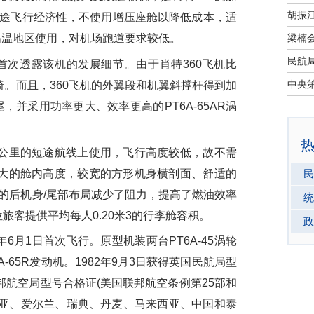
短途飞行经济性，不使用增压座舱以降低成本，适
高温地区使用，对机场跑道要求较低。
首次透露该机的发展细节。由于肖特360飞机比
椅。而且，360飞机的外翼段和机翼斜撑杆得到加
并采用功率更大、效率更高的PT6A-65AR涡
2公里的短途航线上使用，飞行高度较低，故不需
的较大的舱内高度，较宽的方形机身横剖面、舒适的
民
计的后机身/尾部布局减少了阻力，提高了燃油效率
统
旅客提供平均每人0.20米3的行李舱容积。
政
1年6月1日首次飞行。原型机装两台PT6A-45涡轮
A-65R发动机。1982年9月3日获得英国民航局型
联邦航空局型号合格证(美国联邦航空条例第25部和
利亚、爱尔兰、瑞典、丹麦、马来西亚、中国和泰