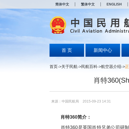
新
简体中文
繁体中文
ENGLISH
窗
口
打
开
无
障
碍
说
明
首 页
新闻中心
页
面,
按
首页
->
关于民航
->
民航百科
->
航空器介绍
->
正
Alt
加
肖特360(Sh
波
浪
键
打
开
来源：中国民航局
2015-09-23 14:31
导
盲
模
肖特360简介：
式
肖特360是英国肖特兄弟公司研制