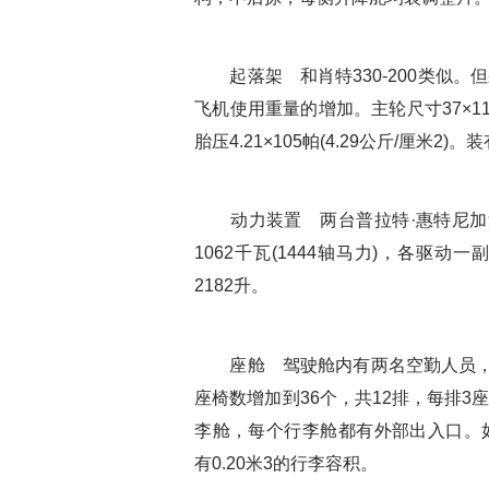
起落架 和肖特330-200类似。
飞机使用重量的增加。主轮尺寸37×11.75
胎压4.21×105帕(4.29公斤/厘米2
动力装置 两台普拉特·惠特尼加拿大
1062千瓦(1444轴马力)，各驱
2182升。
座舱 驾驶舱内有两名空勤人员，双操
座椅数增加到36个，共12排，每排
李舱，每个行李舱都有外部出入口。
有0.20米3的行李容积。