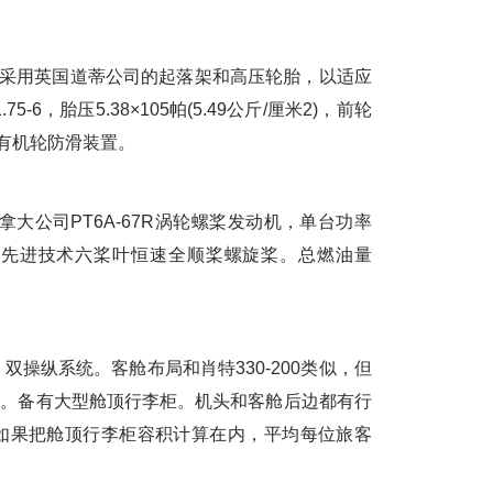
但采用英国道蒂公司的起落架和高压轮胎，以适应
-6，胎压5.38×105帕(5.49公斤/厘米2)，前轮
)。装有机轮防滑装置。
公司PT6A-67R涡轮螺桨发动机，单台功率
动一副先进技术六桨叶恒速全顺桨螺旋桨。总燃油量
纵系统。客舱布局和肖特330-200类似，但
3座。备有大型舱顶行李柜。机头和客舱后边都有行
如果把舱顶行李柜容积计算在内，平均每位旅客