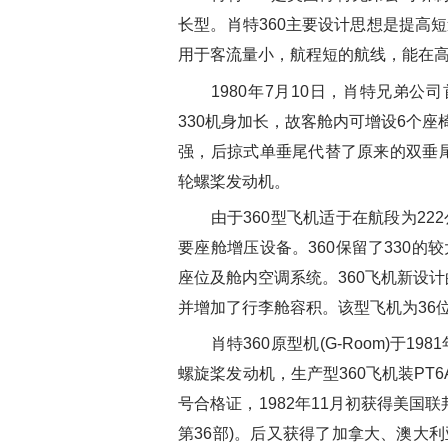
长型。肖特360主要设计思想是提高
用于客流量小，航程短的航线，能在
1980年7月10日，肖特兄弟公司
330机身加长，故客舱内可增设6个座
强，后掠式单垂尾代替了原来的双垂尾，
轮螺桨发动机。
由于360型飞机适于在航段为22
要座舱增压设备。360保留了330
座位及舱内空调系统。360飞机新设
并增加了行李舱容积。该型飞机为36位
肖特360原型机(G-Room)于198
螺旋桨发动机，生产型360飞机装PT6
号合格证，1982年11月初获得美国
第36部)。后又获得了加拿大、澳大