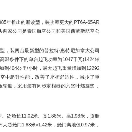
5年推出的新改型，装功率更大的PT6A-65AR
头两家公司是泰国航空公司和美国西蒙斯航空公
新改型，装两台最新型的普拉特·惠特尼加拿大公司
2℃高温条件下的单台起飞功率为1047千瓦(1424轴
加到404公里/小时，最大起飞重量增加到12292
高空中爬升性能，改善了座椅舒适性，减少了重
压轮胎，采用装有同步定相器的六桨叶螺旋桨，
型。货舱长11.02米、宽1.88米、高1.98米，货舱
部大货舱门1.68米×1.42米，舱门离地仅0.97米，