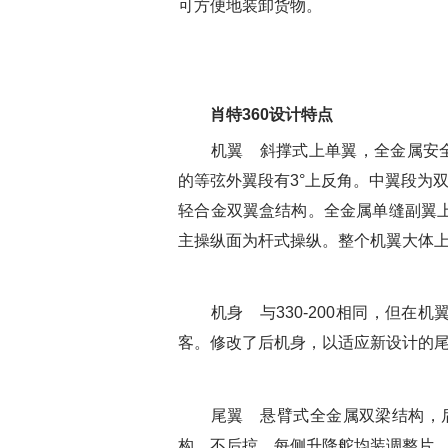
可方便地装卸货物。
肖特360设计特点
机翼 斜撑式上单翼，全金属安全寿命
的等弦外翼段有3°上反角。中翼段为
轻合金双翼盒结构。全金属单缝副翼
主操纵面为杆式操纵。整个机翼大体上和
机身 与330-200相同，但在机翼
客。修改了后机身，以适应新设计的
尾翼 悬臂式全金属双梁结构，后
构，不后掠，每侧升降舵均装调整片