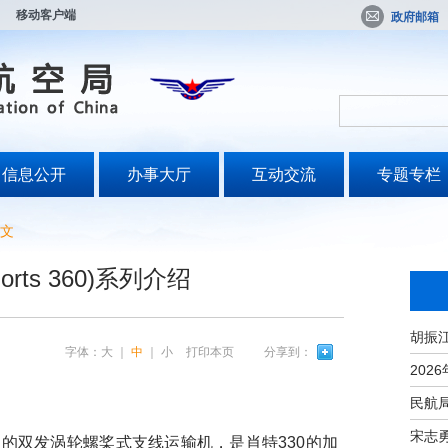
移动客户端
政府邮箱
信息公开
办事大厅
互动交流
专题专栏
文
orts 360)系列介绍
字体：
大
｜
中
｜
小
打印本页
分享到：
宋志
的双发涡轮螺桨式支线运输机，是肖特330的加