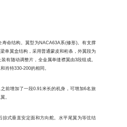
结构。翼型为NACA63A系(修形)。有支撑
双梁单翼盒结构，采用普通蒙皮和桁条，外翼段为
上装有随动调整片，全金属单缝襟翼由3段组成。
肖特330-200的相同。
之前增加了一段0.91米长的机身，可增加6名旅
尾翼。
掠式垂直安定面和方向舵。水平尾翼为等弦结
。