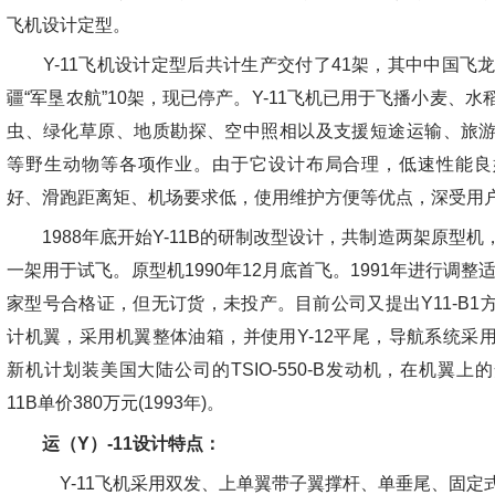
飞机设计定型。
Y-11飞机设计定型后共计生产交付了41架，其中中国飞龙
疆“军垦农航”10架，现已停产。Y-11飞机已用于飞播小麦、
虫、绿化草原、地质勘探、空中照相以及支援短途运输、旅
等野生动物等各项作业。由于它设计布局合理，低速性能良
好、滑跑距离矩、机场要求低，使用维护方便等优点，深受用
1988年底开始Y-11B的研制改型设计，共制造两架原型机
一架用于试飞。原型机1990年12月底首飞。1991年进行调整
家型号合格证，但无订货，未投产。目前公司又提出Y11-B1
计机翼，采用机翼整体油箱，并使用Y-12平尾，导航系统采
新机计划装美国大陆公司的TSIO-550-B发动机，在机翼上
11B单价380万元(1993年)。
运（Y）-11设计特点：
Y-11飞机采用双发、上单翼带子翼撑杆、单垂尾、固定