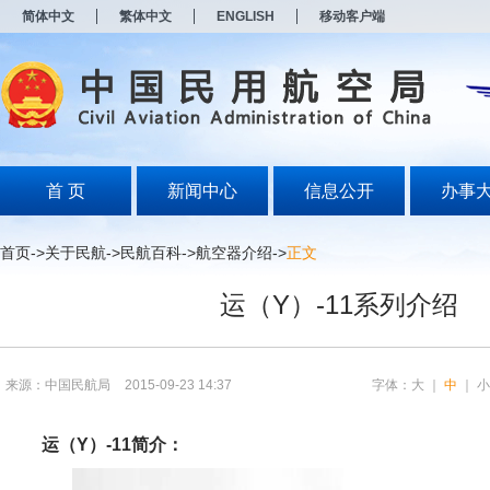
新
简体中文
繁体中文
ENGLISH
移动客户端
窗
口
打
开
无
障
碍
说
明
首 页
新闻中心
信息公开
办事
页
面,
按
首页
->
关于民航
->
民航百科
->
航空器介绍
->
正文
Alt
加
运（Y）-11系列介绍
波
浪
键
打
开
来源：中国民航局
2015-09-23 14:37
字体：
大
｜
中
｜
导
盲
模
运（Y）-11简介：
式