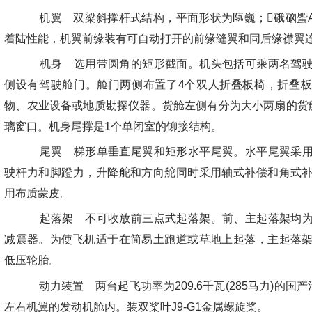
机翼 双梁斜撑杆式结构，平面形状为匦巍；硪硇蜰ACA
着陆性能，机翼前缘装有可自动打开的前缘缝翼和同后缘襟翼
机身 选用带圆角的矩形截面。机头包括可乘两名驾驶
侧设有驾驶舱门。舱门两侧布置了4个双人折叠板椅，折叠
物、农业设备或地质勘探仪器。货舱左侧有分为大小两扇的货
璃窗口。机身尾撑是1个单闭室的铆接结构。
尾翼 梯形单垂直尾翼和矩形水平尾翼。水平尾翼采用
驶杆力和脚蹬力，升降舵和方向舵同时采用轴式补偿和角式
用布质蒙皮。
起落架 不可收放前三点式起落架。前、主起落架均为
减震器。为使飞机适于在简易土跑道或草地上起落，主起落
低压轮胎。
动力装置 两台起飞功率为209.6千瓦(285马力)的国
左右机翼的发动机舱内。装双桨叶J9-G1金属螺旋桨。