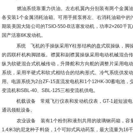
燃油系统靠重力供油。左右机翼内分别装有两个金属油
各安装1个金属消耗油箱。可用手摇泵将左、右消耗油箱中的汽油
期装美国大陆公司的TSIO-550-B活塞发动机，功率2×260千瓦
国产活塞6K发动机。
系统 飞机的手操纵采用Y柱形结构的盘式双操纵，脚
的四联杆机构脚踏板。襟翼和副襟翼操纵采用电动机械混合
纵为软硬混合式机械传动，升降舵和方向舵的调整片采用电
系统，采用半硬式和软式相结合的结构形式。冷气系统供发
用。电源系统为2台ZF-15直流发电机和1个12HK-30蓄电池，交
变流机和SBL-40、SBL-125三相变流机供电。
机载设备 常规飞行仪表和发动机仪表，GT-1超短波电台
通讯领航设备。
农业设备 装有1个粉剂和液剂共用的玻璃钢药箱，容量1
1.4米3的尼龙种子料袋，1个可卸式风动药泵，最大流量为16