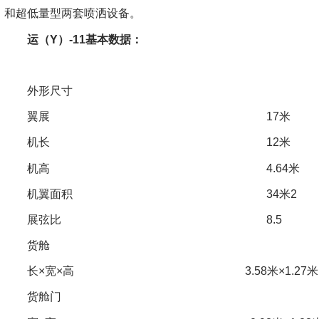
和超低量型两套喷洒设备。
运（Y）-11基本数据：
外形尺寸
翼展 17米
机长 12米
机高 4.64米
机翼面积 34米2
展弦比 8.5
货舱
长×宽×高 3.58米×1.27米×1.
货舱门