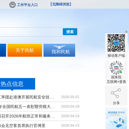
【无障碍浏览】
工作平台入口
搜索
关于民航
我和民航
移动客户端
国务院
互联网+督查
热点信息
胡振江率团赴港澳开展民航安全技术交流
2026-05-01
分享
2026年全国民航五一表彰暨劳模大讲堂...
2026-04-29
民航局召开2026年航班正常和服务质量...
2026-04-24
勇会见空客首席执行官傅里
2026-04-23