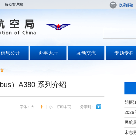
移动客户端
政府邮箱
信息公开
办事大厅
互动交流
专题专栏
文
bus）A380 系列介绍
字体：
大
｜
中
｜
小
打印本页
分享到：
宋志