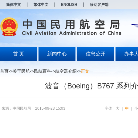
新
简体中文
繁体中文
ENGLISH
移动客户端
窗
口
打
开
无
障
碍
说
明
首 页
新闻中心
信息公开
办事
页
面,
按
首页
->
关于民航
->
民航百科
->
航空器介绍
->
正文
Alt
加
波音（Boeing）B767 系列
波
浪
键
打
开
来源：中国民航局
2015-09-23 15:03
字体：
大
｜
中
｜
导
盲
模
式