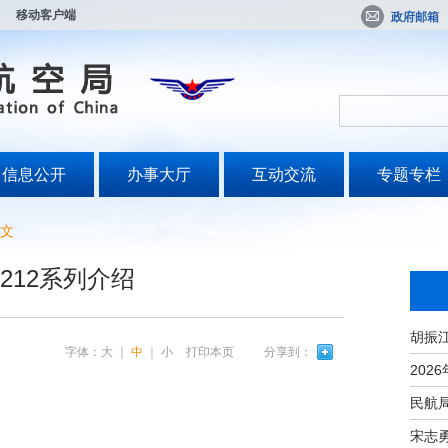
移动客户端
政府邮箱
信息公开
办事大厅
互动交流
专题专栏
文
L-212系列介绍
字体：
大
｜
中
｜
小
打印本页
分享到：
宋志