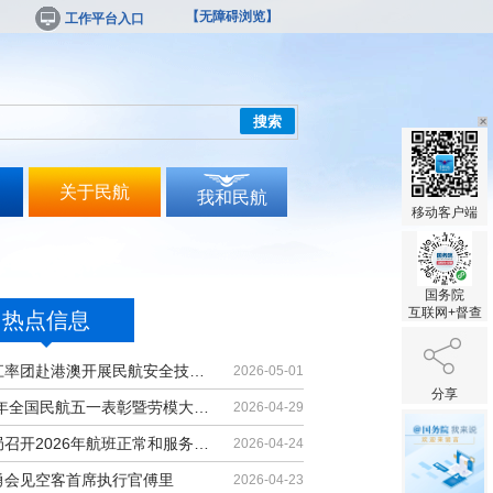
【无障碍浏览】
工作平台入口
搜索
关于民航
我和民航
移动客户端
国务院
互联网+督查
热点信息
胡振江率团赴港澳开展民航安全技术交流
2026-05-01
分享
2026年全国民航五一表彰暨劳模大讲堂...
2026-04-29
民航局召开2026年航班正常和服务质量...
2026-04-24
勇会见空客首席执行官傅里
2026-04-23