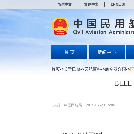
新
简体中文
繁体中文
ENGLISH
窗
口
打
开
无
障
碍
说
明
首 页
新闻中心
页
面,
按
首页
->
关于民航
->
民航百科
->
航空器介绍
->
正
Alt
加
BEL
波
浪
键
打
开
来源：中国民航局
2015-09-23 15:09
导
盲
模
式