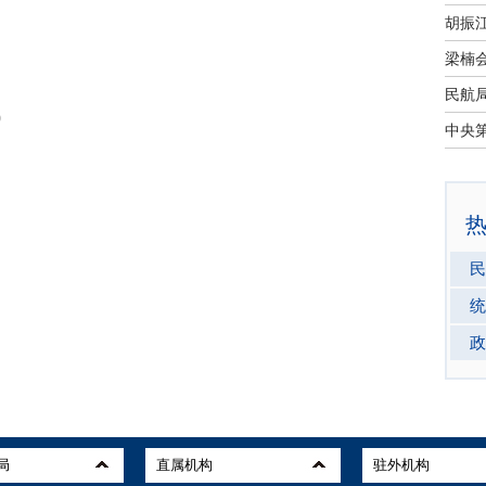
0
民
统
政