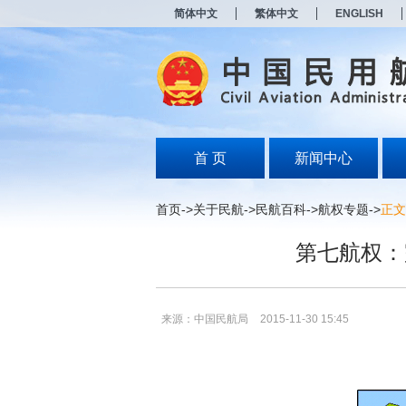
新
简体中文
繁体中文
ENGLISH
窗
口
打
开
无
障
碍
说
明
首 页
新闻中心
页
面,
按
首页
->
关于民航
->
民航百科
->
航权专题
->
正文
Alt
加
第七航权：
波
浪
键
打
开
来源：中国民航局
2015-11-30 15:45
导
盲
模
式