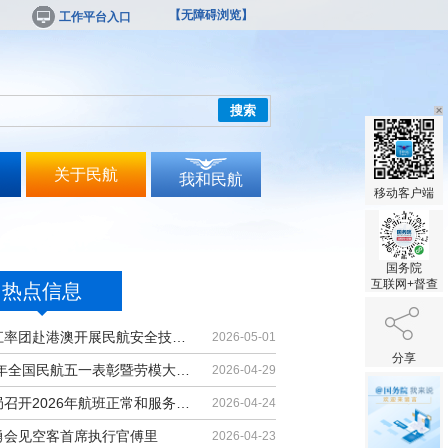
【无障碍浏览】
工作平台入口
搜索
关于民航
我和民航
移动客户端
国务院
互联网+督查
热点信息
胡振江率团赴港澳开展民航安全技术交流
2026-05-01
分享
2026年全国民航五一表彰暨劳模大讲堂...
2026-04-29
民航局召开2026年航班正常和服务质量...
2026-04-24
勇会见空客首席执行官傅里
2026-04-23