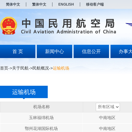
新
简体中文
繁体中文
ENGLISH
移动客户端
窗
口
打
开
无
障
碍
说
明
首 页
新闻中心
信息公开
办事
页
面,
按
首页
->
关于民航
->
民航概况
->
运输机场
Alt
加
波
浪
运输机场
键
打
开
机场名称
导
盲
玉林福绵机场
中南地区
模
式
鄂州花湖国际机场
中南地区