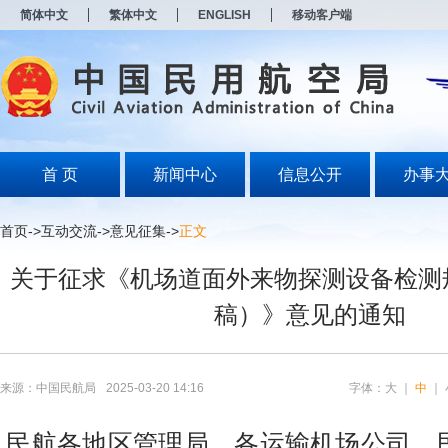
新
简体中文
繁体中文
ENGLISH
移动客户端
窗
口
打
开
无
障
碍
说
明
首 页
新闻中心
信息公开
办事
页
面,
按
首页
->
互动交流
->
意见征集
->
正文
Alt
加
关于征求《机场道面外来物探测设备检测
波
浪
稿）》意见的通知
键
打
开
导
盲
来源：中国民航局
2025-03-20 14:16
字体：
大
｜
中
｜
模
式
民航各地区管理局，各运输机场公司，