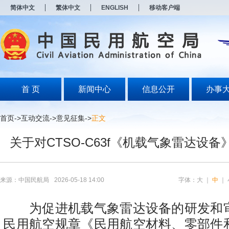
新
简体中文
繁体中文
ENGLISH
移动客户端
窗
口
打
开
无
障
碍
说
明
首 页
新闻中心
信息公开
办事
页
面,
按
首页
->
互动交流
->
意见征集
->
正文
Alt
加
关于对CTSO-C63f《机载气象雷达设
波
浪
键
打
开
来源：中国民航局
2026-05-18 14:00
字体：
大
｜
中
｜
导
盲
模
为促进机载气象雷达设备的研发和
式
民用航空规章《民用航空材料、零部件