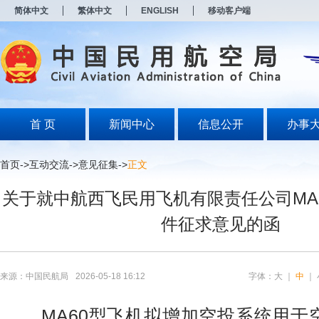
新
简体中文
繁体中文
ENGLISH
移动客户端
窗
口
打
开
无
障
碍
说
明
首 页
新闻中心
信息公开
办事
页
面,
按
首页
->
互动交流
->
意见征集
->
正文
Alt
加
关于就中航西飞民用飞机有限责任公司MA
波
浪
件征求意见的函
键
打
开
导
盲
来源：中国民航局
2026-05-18 16:12
字体：
大
｜
中
｜
模
式
MA60型飞机拟增加空投系统用于