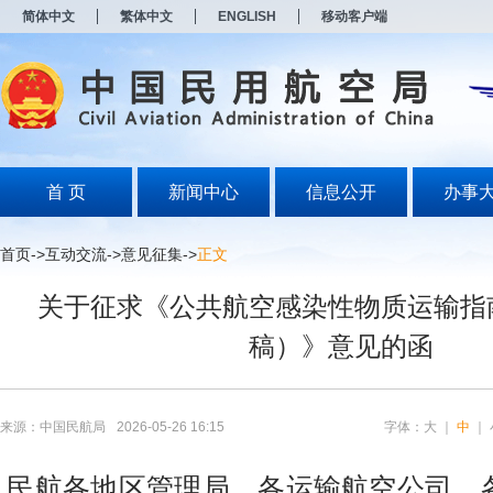
新
简体中文
繁体中文
ENGLISH
移动客户端
窗
口
打
开
无
障
碍
说
明
首 页
新闻中心
信息公开
办事
页
面,
按
首页
->
互动交流
->
意见征集
->
正文
Alt
加
关于征求《公共航空感染性物质运输指
波
浪
稿）》意见的函
键
打
开
导
盲
来源：中国民航局
2026-05-26 16:15
字体：
大
｜
中
｜
模
式
民航各地区管理局，各运输航空公司、