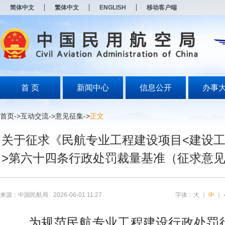
新
简体中文
繁体中文
ENGLISH
移动客户端
窗
口
打
开
无
障
碍
说
明
首 页
新闻中心
信息公开
办事
页
面,
按
首页
->
互动交流
->
意见征集
->
正文
Alt
加
关于征求《民航专业工程建设项目<建设
波
浪
>第六十四条行政处罚裁量基准（征求意
键
打
开
导
盲
来源：中国民航局
2026-06-01 11:27
字体：
大
｜
中
｜
模
式
为规范民航专业工程建设行政处罚