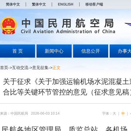
新
简体中文
繁体中文
ENGLISH
移动客户端
窗
口
打
开
无
障
碍
说
明
首 页
新闻中心
信息公开
办事
页
面,
按
首页
->
互动交流
->
意见征集
->
正文
Alt
加
关于征求《关于加强运输机场水泥混凝土
波
浪
合比等关键环节管控的意见（征求意见稿
键
打
开
导
盲
来源：中国民航局
2026-06-03 10:14
字体：
大
｜
中
｜
模
式
民航各地区管理局，质监总站，各机场