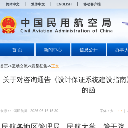
新
简体中文
繁体中文
ENGLISH
移动客户端
窗
口
打
开
无
障
碍
说
明
首 页
新闻中心
信息公开
办事
页
面,
按
首页
->
互动交流
->
意见征集
->
正文
Alt
加
关于对咨询通告《设计保证系统建设指南
波
浪
的函
键
打
开
导
盲
来源：中国民航局
2026-06-16 15:30
字体：
大
｜
中
｜
模
式
民航各地区管理局，民航大学、管干院