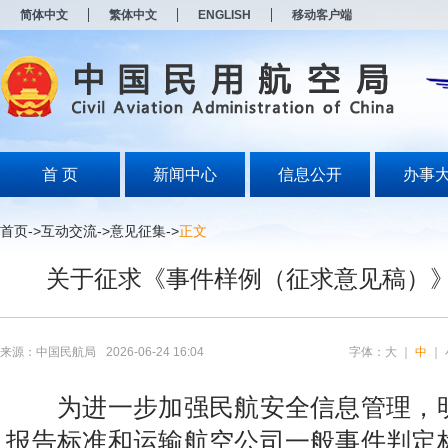
新
简体中文
繁体中文
ENGLISH
移动客户端
窗
口
打
开
无
障
碍
说
明
首 页
新闻中心
信息公开
办事
页
面,
按
首页
->
互动交流
->
意见征集
->
正文
Alt
加
关于征求《事件样例（征求意见稿）
波
浪
键
打
开
来源：中国民航局
2026-06-24 16:04
字体：
大
｜
中
｜
导
盲
模
为进一步加强民航安全信息管理，
式
报告标准和运输航空公司一般事件判定