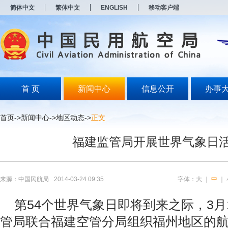
新
简体中文
繁体中文
ENGLISH
移动客户端
窗
口
打
开
无
障
碍
说
明
首 页
新闻中心
信息公开
办事
页
面,
按
首页
->
新闻中心
->
地区动态
->
正文
Alt
加
福建监管局开展世界气象日
波
浪
键
打
开
来源：中国民航局
2014-03-24 09:35
字体：
大
｜
中
｜
导
盲
第54个世界气象日即将到来之际，3月
模
式
管局联合福建空管分局组织福州地区的