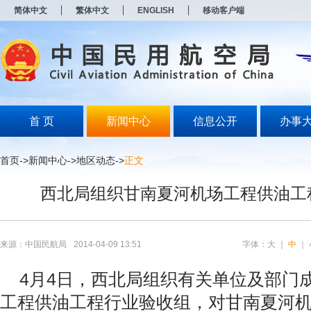
新
简体中文
繁体中文
ENGLISH
移动客户端
窗
口
打
开
无
障
碍
说
明
首 页
新闻中心
信息公开
办事
页
面,
按
首页
->
新闻中心
->
地区动态
->
正文
Alt
加
西北局组织甘南夏河机场工程供油工
波
浪
键
打
开
来源：中国民航局
2014-04-09 13:51
字体：
大
｜
中
｜
导
盲
4月4日，西北局组织有关单位及部门
模
式
工程供油工程行业验收组，对甘南夏河