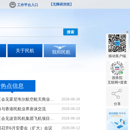
【无障碍浏览】
工作平台入口
搜索
关于民航
我和民航
移动客户端
国务院
互联网+督查
热点信息
胡振江会见霍尼韦尔航空航天商业售后...
2026-06-26
分享
勇与香港民航业界座谈交流
2026-06-23
胡振江会见波音民机集团飞机项目与客...
2026-06-16
局召开6月安委会（扩大）会议
2026-06-12