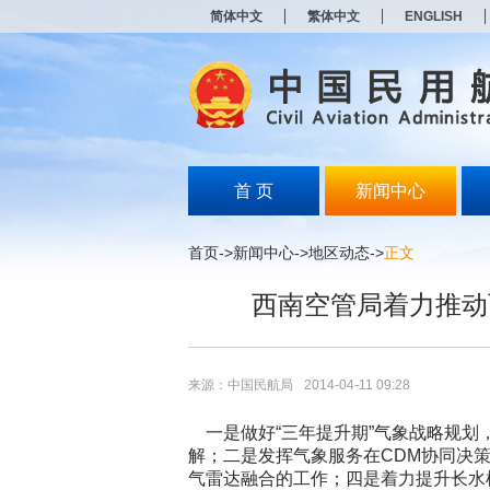
新
简体中文
繁体中文
ENGLISH
窗
口
打
开
无
障
碍
说
明
首 页
新闻中心
页
面,
按
首页
->
新闻中心
->
地区动态
->
正文
Alt
加
西南空管局着力推动
波
浪
键
打
开
来源：中国民航局
2014-04-11 09:28
导
盲
一是做好“三年提升期”气象战略规划，
模
解；二是发挥气象服务在CDM协同决
式
气雷达融合的工作；四是着力提升长水