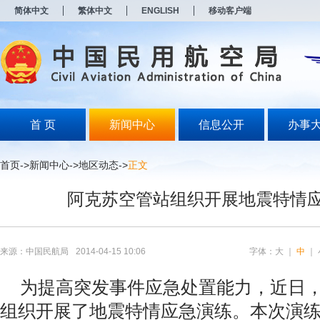
新
简体中文
繁体中文
ENGLISH
移动客户端
窗
口
打
开
无
障
碍
说
明
首 页
新闻中心
信息公开
办事
页
面,
按
首页
->
新闻中心
->
地区动态
->
正文
Alt
加
阿克苏空管站组织开展地震特情
波
浪
键
打
开
来源：中国民航局
2014-04-15 10:06
字体：
大
｜
中
｜
导
盲
为提高突发事件应急处置能力，近日，
模
式
组织开展了地震特情应急演练。本次演