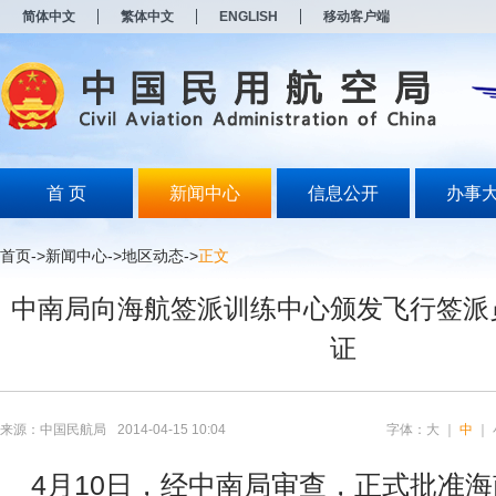
新
简体中文
繁体中文
ENGLISH
移动客户端
窗
口
打
开
无
障
碍
说
明
首 页
新闻中心
信息公开
办事
页
面,
按
首页
->
新闻中心
->
地区动态
->
正文
Alt
加
中南局向海航签派训练中心颁发飞行签派
波
浪
证
键
打
开
导
盲
来源：中国民航局
2014-04-15 10:04
字体：
大
｜
中
｜
模
式
4月10日，经中南局审查，正式批准海