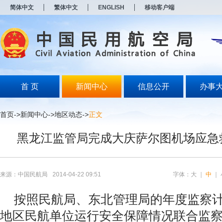
新
简体中文
繁体中文
ENGLISH
移动客户端
窗
口
打
开
无
障
碍
说
明
首 页
新闻中心
信息公开
办事
页
面,
按
首页
->
新闻中心
->
地区动态
->
正文
Alt
加
黑龙江监管局完成大庆萨尔图机场应急
波
浪
键
打
开
来源：中国民航局
2014-04-22 09:51
字体：
大
｜
中
｜
导
盲
按照民航局、东北管理局的年度监察计
模
式
地区民航单位运行安全保障情况联合监