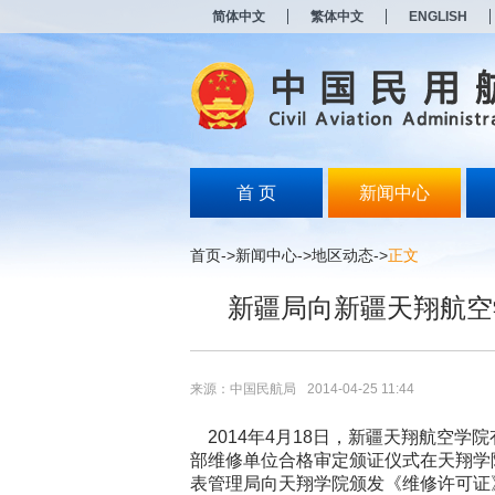
新
简体中文
繁体中文
ENGLISH
窗
口
打
开
无
障
碍
说
明
首 页
新闻中心
页
面,
按
首页
->
新闻中心
->
地区动态
->
正文
Alt
加
新疆局向新疆天翔航空
波
浪
键
打
开
来源：中国民航局
2014-04-25 11:44
导
盲
2014年4月18日，新疆天翔航空学院有
模
部维修单位合格审定颁证仪式在天翔学
式
表管理局向天翔学院颁发《维修许可证