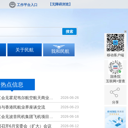
【无障碍浏览】
工作平台入口
搜索
关于民航
我和民航
移动客户端
国务院
互联网+督查
热点信息
胡振江会见霍尼韦尔航空航天商业售后...
2026-06-26
分享
勇与香港民航业界座谈交流
2026-06-23
胡振江会见波音民机集团飞机项目与客...
2026-06-16
局召开6月安委会（扩大）会议
2026-06-12