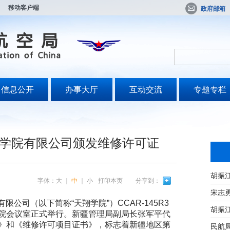
移动客户端
政府邮箱
信息公开
办事大厅
互动交流
专题专栏
学院有限公司颁发维修许可证
字体：
大
｜
中
｜
小
打印本页
分享到：
宋志
限公司（以下简称“天翔学院”）CCAR-145R3
院会议室正式举行。新疆管理局副局长张军平代
》和《维修许可项目证书》，标志着新疆地区第
民航