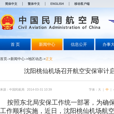
新
简体中文
繁体中文
ENGLISH
移动客户端
窗
口
打
开
无
障
碍
说
明
首 页
新闻中心
信息公开
办事
页
面,
按
首页
->
新闻中心
->
地区动态
->
正文
Alt
加
沈阳桃仙机场召开航空安保审计
波
浪
键
打
开
来源：中国民航局
2014-03-31 10:39
字体：
大
｜
中
｜
导
盲
按照东北局安保工作统一部署，为确保
模
式
工作顺利实施，近日，沈阳桃仙机场航