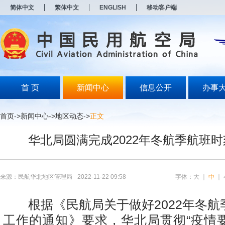
新
简体中文
繁体中文
ENGLISH
移动客户端
窗
口
打
开
无
障
碍
说
明
首 页
新闻中心
信息公开
办事
页
面,
按
首页
->
新闻中心
->
地区动态
->
正文
Alt
加
华北局圆满完成2022年冬航季航班
波
浪
键
打
开
来源：民航华北地区管理局
2022-11-22 09:58
字体：
大
｜
中
｜
导
盲
模
根据《民航局关于做好2022年冬航
式
工作的通知》要求，华北局贯彻“疫情