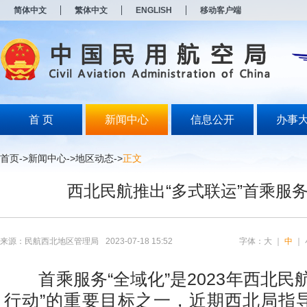
新
简体中文
繁体中文
ENGLISH
移动客户端
窗
口
打
开
无
障
碍
说
明
首 页
新闻中心
信息公开
办事
页
面,
按
首页
->
新闻中心
->
地区动态
->
正文
Alt
加
西北民航推出“多式联运”首乘服
波
浪
键
打
开
来源：民航西北地区管理局
2023-07-18 15:52
字体：
大
｜
中
｜
导
盲
模
首乘服务“全域化”是2023年西北民
式
行动”的重要目标之一，近期西北局指