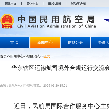
新
简体中文
繁体中文
ENGLISH
移动客户端
窗
口
打
开
无
障
碍
说
明
首 页
新闻中心
信息公开
办事
页
面,
按
首页
->
新闻中心
->
地区动态
->
正文
Alt
加
华东辖区运输航司境外合规运行交流
波
浪
键
打
开
来源：民航华东地区管理局网站
2025-01-20 15:01
导
盲
模
式
近日，民航局国际合作服务中心主