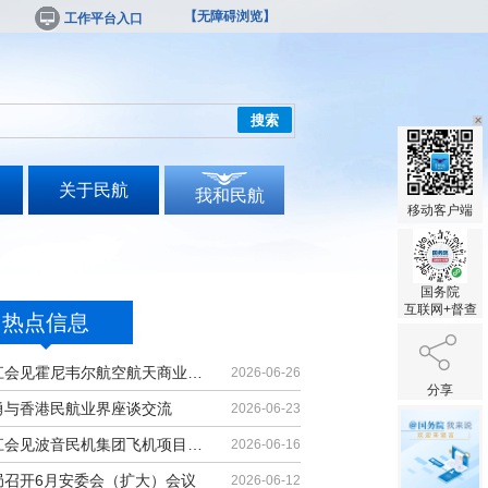
【无障碍浏览】
工作平台入口
搜索
关于民航
我和民航
移动客户端
国务院
互联网+督查
热点信息
胡振江会见霍尼韦尔航空航天商业售后...
2026-06-26
分享
勇与香港民航业界座谈交流
2026-06-23
胡振江会见波音民机集团飞机项目与客...
2026-06-16
局召开6月安委会（扩大）会议
2026-06-12