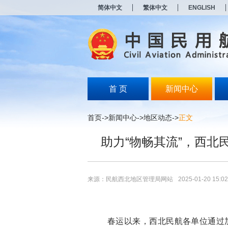
新
简体中文
繁体中文
ENGLISH
窗
口
打
开
无
障
碍
说
明
首 页
新闻中心
页
面,
按
首页
->
新闻中心
->
地区动态
->
正文
Alt
加
助力“物畅其流”，西北
波
浪
键
打
开
来源：民航西北地区管理局网站
2025-01-20 15:02
导
盲
模
式
春运以来，西北民航各单位通过加