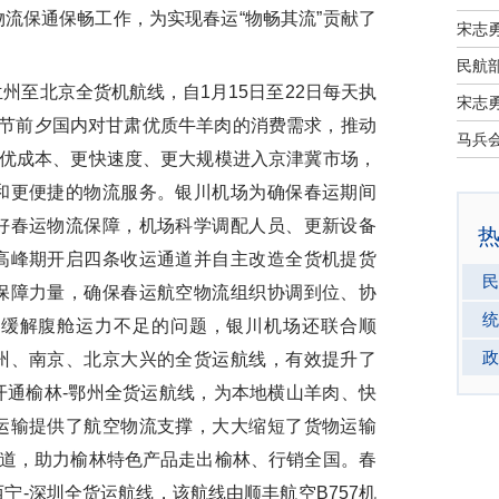
流保通保畅工作，为实现春运“物畅其流”贡献了
宋志
民航部
至北京全货机航线，自1月15日至22日每天执
宋志
春节前夕国内对甘肃优质牛羊肉的消费需求，推动
更优成本、更快速度、更大规模进入京津冀市场，
和更便捷的物流服务。银川机场为确保春运期间
好春运物流保障，机场科学调配人员、更新设备
高峰期开启四条收运通道并自主改造全货机提货
民
保障力量，确保春运航空物流组织协调到位、协
统
效缓解腹舱运力不足的问题，银川机场还联合顺
政
州、南京、北京大兴的全货运航线，有效提升了
开通榆林-鄂州全货运航线，为本地横山羊肉、快
运输提供了航空物流支撑，大大缩短了货物运输
通道，助力榆林特色产品走出榆林、行销全国。春
宁-深圳全货运航线，该航线由顺丰航空B757机