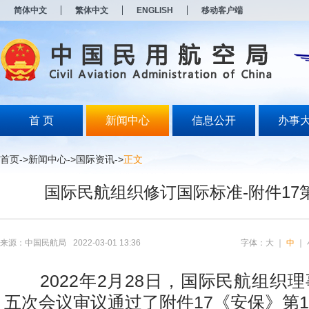
新
简体中文
繁体中文
ENGLISH
移动客户端
窗
口
打
开
无
障
碍
说
明
首 页
新闻中心
信息公开
办事
页
面,
按
首页
->
新闻中心
->
国际资讯
->
正文
Alt
加
国际民航组织修订国际标准-附件17
波
浪
键
打
开
来源：中国民航局
2022-03-01 13:36
字体：
大
｜
中
｜
导
盲
模
2022年2月28日，国际民航组织理
式
五次会议审议通过了附件17《安保》第1