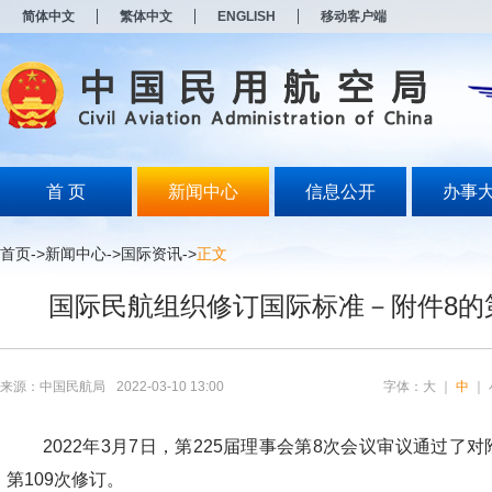
新
简体中文
繁体中文
ENGLISH
移动客户端
窗
口
打
开
无
障
碍
说
明
首 页
新闻中心
信息公开
办事
页
面,
按
首页
->
新闻中心
->
国际资讯
->
正文
Alt
加
国际民航组织修订国际标准－附件8的第
波
浪
键
打
开
来源：中国民航局
2022-03-10 13:00
字体：
大
｜
中
｜
导
盲
模
2022年3月7日，第225届理事会第8次会议审议通过了对
式
第109次修订。