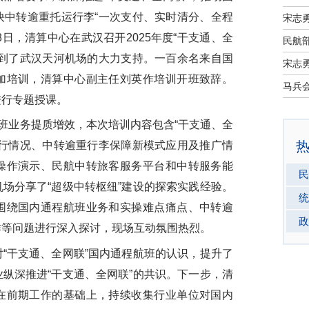
快中转逾重托运行李“一次支付、实时清分、全程
宋志
28日，清算中心在武汉召开2025年度“干支通、全
民航部
得到了武汉天河机场的大力支持。一百余名来自国
宋志
加培训，清算中心副主任刘英作培训开班致辞。
进行专题授课。
班业务提质增效，本次培训内容包含“干支通、全
运行情况、中转逾重行李保障新模式应用及推广情
操作演示、民航中转旅客服务平台和中转服务能
民
场分享了“超级中转枢纽”建设的探索实践经验。
统
围绕国内通程航班业务和实操难点痛点、中转逾
政
作等问题进行深入探讨，现场互动氛围热烈。
干支通、全网联”国内通程航班的认识，提升了
纵深推进“干支通、全网联”的共识。下一步，清
在前期工作的基础上，持续收集行业单位对国内