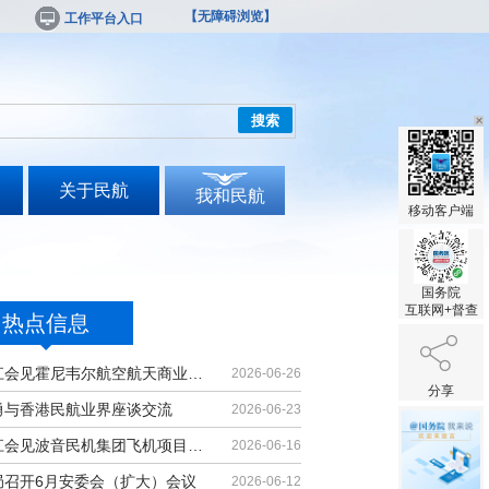
【无障碍浏览】
工作平台入口
搜索
关于民航
我和民航
移动客户端
国务院
互联网+督查
热点信息
胡振江会见霍尼韦尔航空航天商业售后...
2026-06-26
分享
勇与香港民航业界座谈交流
2026-06-23
胡振江会见波音民机集团飞机项目与客...
2026-06-16
局召开6月安委会（扩大）会议
2026-06-12