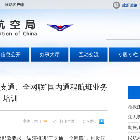
移动客户端
政府邮箱
信息公开
办事大厅
互动交流
专题专栏
“干支通、全网联”国内通程航班业务
培训
宋志
字体：
大
｜
中
｜
小
打印本页
分享到：
民航
署要求，纵深推进“干支通、全网联”，推动国