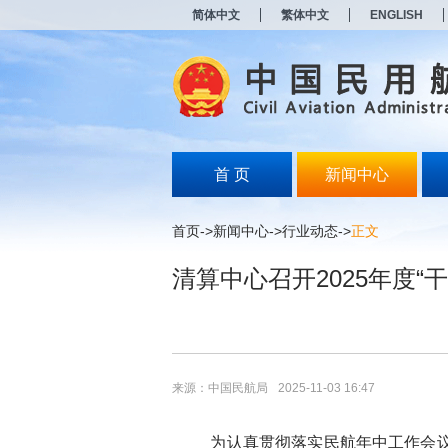
新
简体中文
繁体中文
ENGLISH
窗
口
打
开
无
障
碍
说
明
首 页
新闻中心
页
面,
按
首页
->
新闻中心
->
行业动态
->
正文
Alt
加
清算中心召开2025年度
波
浪
键
打
开
导
盲
来源：中国民航局
2025-11-03 16:47
模
式
为认真贯彻落实民航年中工作会议部