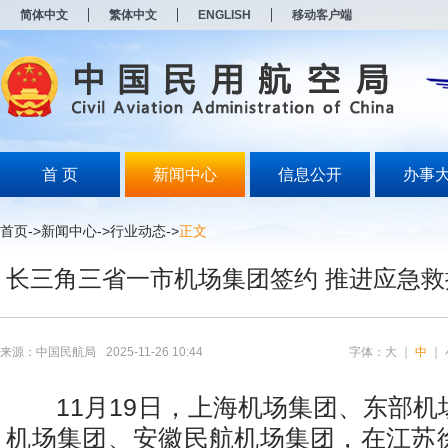
新
简体中文
繁体中文
ENGLISH
移动客户端
窗
口
打
开
无
障
碍
说
明
首 页
新闻中心
信息公开
办事
页
面,
按
首页
->
新闻中心
->
行业动态
->
正文
Alt
加
长三角三省一市机场集团签约 推进应急
波
浪
键
打
开
来源：中国民航局
2025-11-26 10:44
字体：
大
｜
中
｜
导
盲
模
11月19日，上海机场集团、东部机
式
机场集团、安徽民航机场集团，在江苏