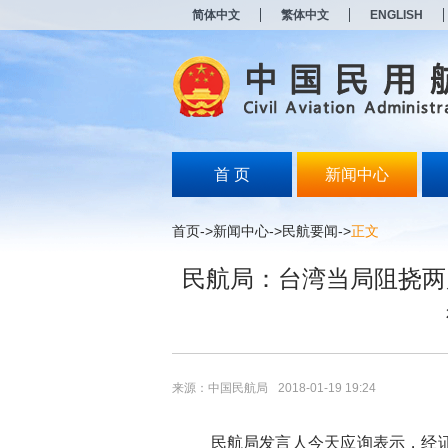
新
简体中文
繁体中文
ENGLISH
窗
口
打
开
无
障
碍
说
明
首 页
新闻中心
页
面,
按
首页
->
新闻中心
->
民航要闻
->
正文
Alt
加
民航局：台湾当局阻挠两
波
浪
键
打
开
导
盲
来源：中国民航局
2018-01-19 19:24
模
式
民航局发言人今天应询表示，经证实