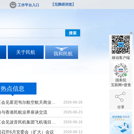
【无障碍浏览】
工作平台入口
搜索
关于民航
我和民航
移动客户端
国务院
互联网+督查
热点信息
胡振江会见霍尼韦尔航空航天商业售后...
2026-06-26
分享
勇与香港民航业界座谈交流
2026-06-23
胡振江会见波音民机集团飞机项目与客...
2026-06-16
局召开6月安委会（扩大）会议
2026-06-12