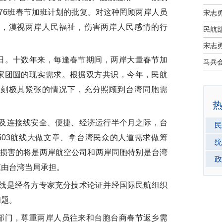
76班春节加班计划的批复。对这种罔顾两岸人员
宋志
法，漠视两岸人民福祉，伤害两岸人民感情的行
民航部
宋志
。十数年来，每逢春节期间，两岸大量春节加
家团圆的现实需求。根据双方共识，今年，民航
时刻极其紧张的情况下，充分照顾到台湾同胞需
及连接线安全、便捷、经济运行半个月之际，台
民
503航线大做文章、拿台湾民众的人道需求做筹
统
受损害的将是两岸航空公司和两岸同胞特别是台湾
政
应由台湾当局承担。
线是经各方专家充分技术论证并经国际民航组织
问题。
门，尊重两岸人员往来和台胞台商春节返乡需