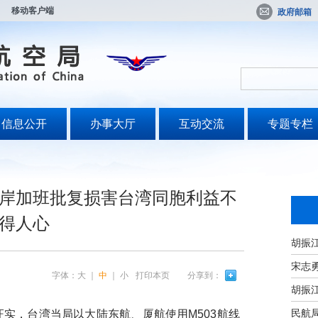
移动客户端
政府邮箱
信息公开
办事大厅
互动交流
专题专栏
岸加班批复损害台湾同胞利益不
得人心
宋志
字体：
大
｜
中
｜
小
打印本页
分享到：
民航
，台湾当局以大陆东航、厦航使用M503航线