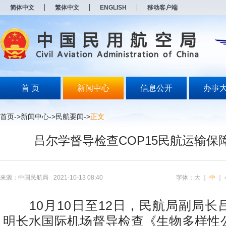
新
简体中文
繁体中文
ENGLISH
移动客户端
窗
口
打
开
无
障
碍
说
明
首 页
新闻中心
信息公开
办事
页
面,
按
首页
->
新闻中心
->
民航要闻
->
正文
Alt
加
吕尔学督导检查COP15民航运输保
波
浪
键
打
开
来源：中国民航局
2021-10-13 08:40
字体：
大
｜
中
｜
导
盲
模
10
月
10
日至
12
日，民航局副局长
式
明长水国际机场督导检查《生物多样性