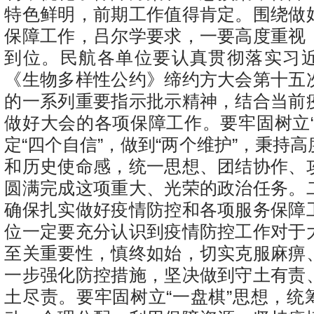
特色鲜明，前期工作值得肯定。围绕做
保障工作，吕尔学要求，一要高度重视
到位。民航各单位要认真贯彻落实习
《生物多样性公约》缔约方大会第十五
的一系列重要指示批示精神，结合当前
做好大会的各项保障工作。要牢固树立
定
“
四个自信
”
，做到
“
两个维护
”
，秉持高
和历史使命感，统一思想、团结协作、
圆满完成这项重大、光荣的政治任务。
确保扎实做好疫情防控和各项服务保障
位一定要充分认识到疫情防控工作对于
至关重要性，慎终如始，切实克服麻痹
一步强化防控措施，坚决做到守土有责
土尽责。要牢固树立
“
一盘棋
”
思想，统